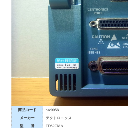
商品コード
osc0058
メーカー
テクトロニクス
型 番
TDS2CMA