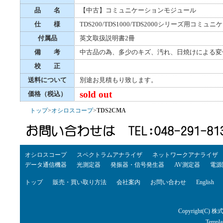
品 名
【中古】コミュニケーションモジュール
仕 様
TDS200/TDS1000/TDS2000シリーズ用コ
付属品
英文取扱説明書2冊
備 考
中古品の為、多少のキズ、汚れ、日焼けによる変
校 正
送料について
別途お見積もり致します。
sold out
価格（税込）
トップ
>
オシロスコープ
>
TDS2CMA
オシロスコープ
スペクトラムアナライザ
ネットワークアナライザ
データ通信機器
光測定器
発振器・信号発生器
AV測定器
電源
トップ
販売・買い取り方法
会社案内
お問い合わせ
English
Copyright(C) 株
Templa