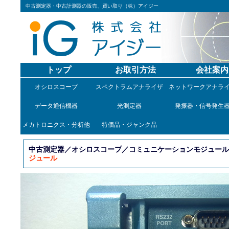
中古測定器・中古計測器の販売、買い取り（株）アイジー
トップ
お取引方法
会社案内
オシロスコープ
スペクトラムアナライザ
ネットワークアナラ
データ通信機器
光測定器
発振器・信号発生
メカトロニクス・分析他
特価品・ジャンク品
中古測定器／オシロスコープ／コミュニケーションモジュール／
ジュール