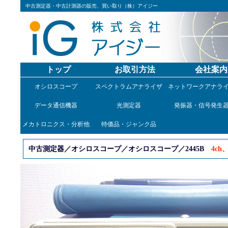
中古測定器・中古計測器の販売、買い取り（株）アイジー
トップ
お取引方法
会社案内
オシロスコープ
スペクトラムアナライザ
ネットワークアナラ
データ通信機器
光測定器
発振器・信号発生
メカトロニクス・分析他
特価品・ジャンク品
中古測定器／オシロスコープ／オシロスコープ／2445B
4ch、