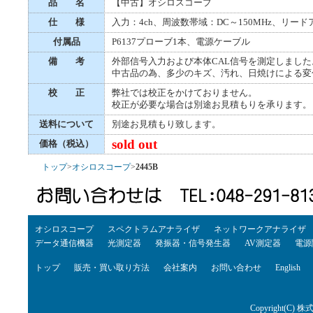
品 名
【中古】オシロスコープ
仕 様
入力：4ch、周波数帯域：DC～150MHz、リード
付属品
P6137プローブ1本、電源ケーブル
備 考
外部信号入力および本体CAL信号を測定しました
中古品の為、多少のキズ、汚れ、日焼けによる変
校 正
弊社では校正をかけておりません。
校正が必要な場合は別途お見積もりを承ります。
送料について
別途お見積もり致します。
sold out
価格（税込）
トップ
>
オシロスコープ
>
2445B
オシロスコープ
スペクトラムアナライザ
ネットワークアナライザ
データ通信機器
光測定器
発振器・信号発生器
AV測定器
電源
トップ
販売・買い取り方法
会社案内
お問い合わせ
English
Copyright(C) 株