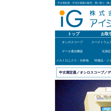
中古測定器・中古計測器の販売、買い取り（株
トップ
お取
オシロスコープ
スペクトラム
データ通信機器
光測定
メカトロニクス・分析他
特価品・ジ
中古測定器／オシロスコープ／デジ