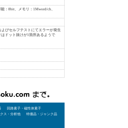
能：8bit、メモリ：1Mword/ch、
およびセルフテストにてエラーが発生
タはドット抜けが1箇所あるようで
器
回路素子・磁性体素子
クス・分析他
特価品・ジャンク品