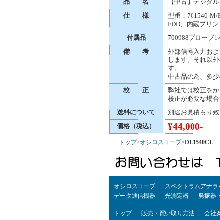
品 名
【中古】デジタル
仕 様
型番：701540-M
FDD、内蔵プリン
付属品
700988プロ
備 考
外部信号入力およ
します。それ以外
す。
中古品の為、多少
校 正
弊社では校正をか
校正が必要な場合
送料について
別途お見積もり致
¥44,000-
価格（税込）
トップ
>
オシロスコープ
>
DL1540CL
オシロスコープ
スペクトラムアナラ
データ通信機器
光測定器
発振器
トップ
販売・買い取り方法
会社