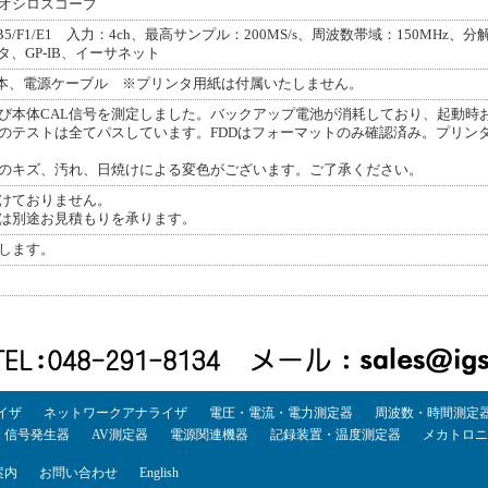
オシロスコープ
/B5/F1/E1 入力：4ch、最高サンプル：200MS/s、周波数帯域：150MHz、分解
タ、GP-IB、イーサネット
ーブ1本、電源ケーブル ※プリンタ用紙は付属いたしません。
び本体CAL信号を測定しました。バックアップ電池が消耗しており、起動時
のテストは全てパスしています。FDDはフォーマットのみ確認済み。プリン
のキズ、汚れ、日焼けによる変色がございます。ご了承ください。
けておりません。
は別途お見積もりを承ります。
します。
イザ
ネットワークアナライザ
電圧・電流・電力測定器
周波数・時間測定
・信号発生器
AV測定器
電源関連機器
記録装置・温度測定器
メカトロニ
案内
お問い合わせ
English