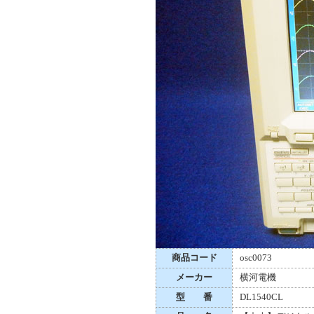
商品コード
osc0073
メーカー
横河電機
型 番
DL1540CL