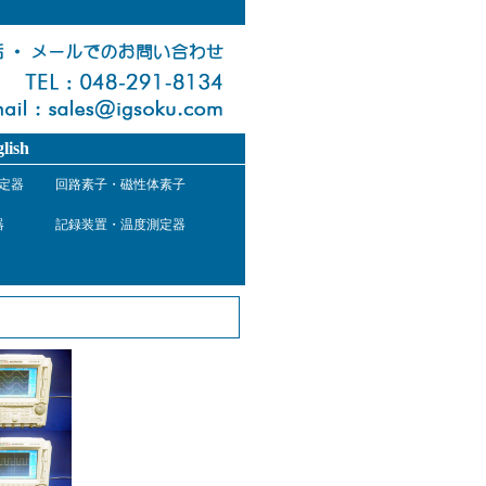
lish
定器
回路素子・磁性体素子
器
記録装置・温度測定器