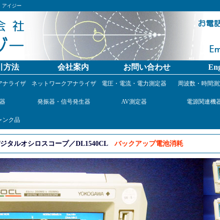
）アイジー
引方法
会社案内
お問い合わせ
Eng
アナライザ
ネットワークアナライザ
電圧・電流・電力測定器
周波数・時間測
器
発振器・信号発生器
AV測定器
電源関連機
ャンク品
タルオシロスコープ／DL1540CL
バックアップ電池消耗