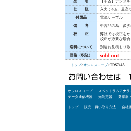
品 名
【中古】デジタル
仕 様
入力：4ch、最高サ
付属品
電源ケーブル
備 考
中古品の為、多少
校 正
弊社では校正をか
校正が必要な場合
送料について
別途お見積もり致
sold out
価格（税込）
トップ
>
オシロスコープ
>
TDS744A
オシロスコープ
スペクトラムアナラ
データ通信機器
光測定器
発振器
トップ
販売・買い取り方法
会社