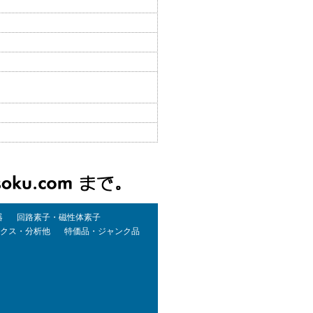
器
回路素子・磁性体素子
クス・分析他
特価品・ジャンク品