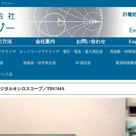
）アイジー
引方法
会社案内
お問い合わせ
Eng
アナライザ
ネットワークアナライザ
電圧・電流・電力測定器
周波数・時間測
器
発振器・信号発生器
AV測定器
電源関連機
ャンク品
タルオシロスコープ／TDS744A