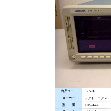
商品コード
osc5016
メーカー
テクトロニクス
型 番
TDS744A