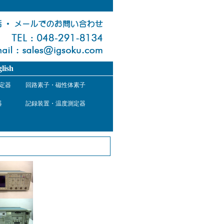
lish
定器
回路素子・磁性体素子
器
記録装置・温度測定器