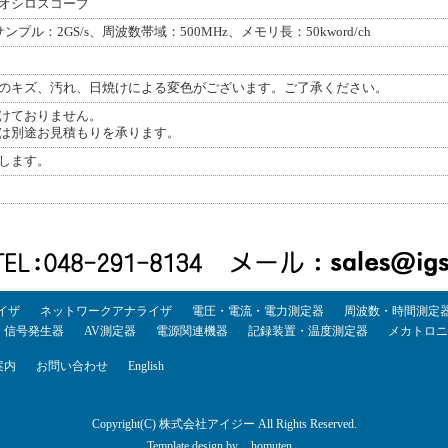
オシロスコープ
ンプル：2GS/s、周波数帯域：500MHz、メモリ長：50kword/ch
のキズ、汚れ、日焼けによる変色がございます。ご了承ください。
けておりません。
は別途お見積もりを承ります。
します。
イザ
ネットワークアナライザ
電圧・電流・電力測定器
周波数・時間測定
・信号発生器
AV測定器
電源関連機器
記録装置・温度測定器
メカトロニ
案内
お問い合わせ
English
Copyright(C) 株式会社アイジー All Rights Reserved.
Template design by
homuten