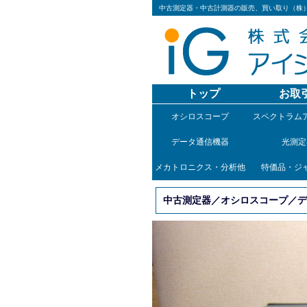
中古測定器・中古計測器の販売、買い取り（株
トップ
お取
オシロスコープ
スペクトラム
データ通信機器
光測定
メカトロニクス・分析他
特価品・ジ
中古測定器／オシロスコープ／デジ