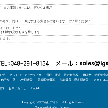
V、出力電流：0～1.2A、デジタル表示
のキズ、汚れ、日焼けによる変色がございます。ご了承ください。
けておりません。
は別途お見積もりを承ります。
します。
イザ
ネットワークアナライザ
電圧・電流・電力測定器
周波数・時間測定
・信号発生器
AV測定器
電源関連機器
記録装置・温度測定器
メカトロニ
案内
お問い合わせ
English
Copyright(C) 株式会社アイジー All Rights Reserved.
Template design by
homuten