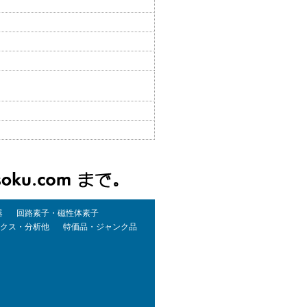
器
回路素子・磁性体素子
クス・分析他
特価品・ジャンク品