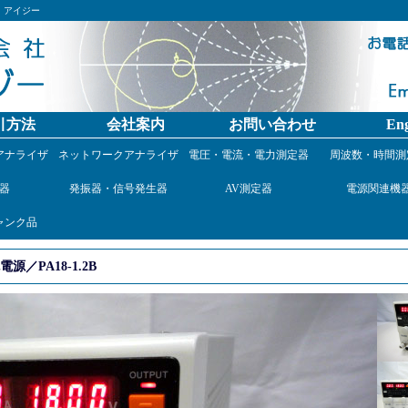
）アイジー
引方法
会社案内
お問い合わせ
Eng
アナライザ
ネットワークアナライザ
電圧・電流・電力測定器
周波数・時間測
器
発振器・信号発生器
AV測定器
電源関連機
ャンク品
／PA18-1.2B