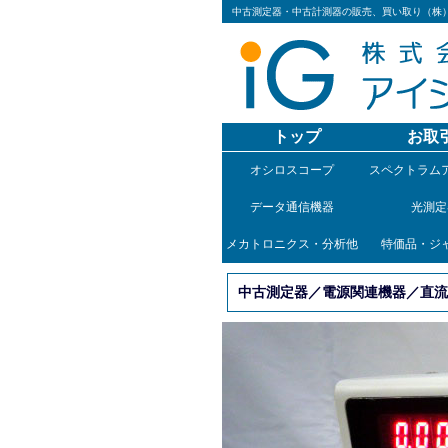
中古測定器・中古計測器の販売、買い取り（株
トップ
お取
オシロスコープ
スペクトラム
データ通信機器
光測定
メカトロニクス・分析他
特価品・ジ
中古測定器／電源関連機器／直流電源