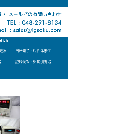
lish
定器
回路素子・磁性体素子
器
記録装置・温度測定器