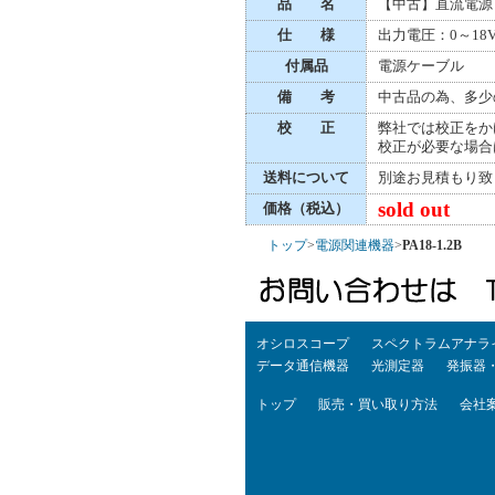
品 名
【中古】直流電源
仕 様
出力電圧：0～18
付属品
電源ケーブル
備 考
中古品の為、多少
校 正
弊社では校正をか
校正が必要な場合
送料について
別途お見積もり致
sold out
価格（税込）
トップ
>
電源関連機器
>
PA18-1.2B
オシロスコープ
スペクトラムアナラ
データ通信機器
光測定器
発振器
トップ
販売・買い取り方法
会社