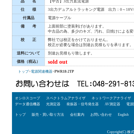
品 名
【中古】3出力直流電源
仕 様
3出力デュアルトラッキング電源 出力：0～18V/0～
付属品
電源ケーブル
備 考
上面前部に塗装剥げがあります。
中古品の為、多少のキズ、汚れ、日焼けによる変
校 正
弊社では校正をかけておりません。
校正が必要な場合は別途お見積もりを承ります。
送料について
別途お見積もり致します。
sold out
価格（税込）
トップ
>
電源関連機器
>
PWR18-2TP
オシロスコープ
スペクトラムアナライザ
ネットワークアナライザ
データ通信機器
光測定器
発振器・信号発生器
AV測定器
電源
トップ
販売・買い取り方法
会社案内
お問い合わせ
English
Copyright(C) 株