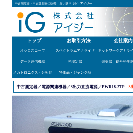
中古測定器・中古計測器の販売、買い取り（株）アイジー
トップ
お取引方法
会社案内
オシロスコープ
スペクトラムアナライザ
ネットワークアナラ
データ通信機器
光測定器
発振器・信号発生
メカトロニクス・分析他
特価品・ジャンク品
中古測定器／電源関連機器／3出力直流電源／PWR18-2TP
3出