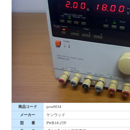
商品コード
pow0034
メーカー
ケンウッド
型 番
PWR18-2TP