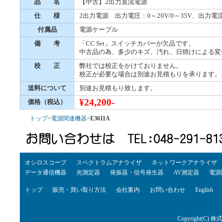
品 名
【中古】2出力直流電源
仕 様
2出力電源 出力電圧：0～20V/0～35V、出力電流：
付属品
電源ケーブル
備 考
「CC Set」スイッチカバーが欠品です。
中古品の為、多少のキズ、汚れ、日焼けによる変
校 正
弊社では校正をかけておりません。
校正が必要な場合は別途お見積もりを承ります。
送料について
別途お見積もり致します。
¥24,200-
価格（税込）
トップ
>
電源関連機器
>
E3611A
オシロスコープ
スペクトラムアナライザ
ネットワークアナライザ
データ通信機器
光測定器
発振器・信号発生器
AV測定器
電源
トップ
販売・買い取り方法
会社案内
お問い合わせ
English
Copyright(C) 株