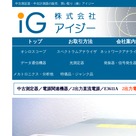
中古測定器・中古計測器の販売、買い取り（株）アイジー
トップ
お取引方法
会社案内
オシロスコープ
スペクトラムアナライザ
ネットワークアナラ
データ通信機器
光測定器
発振器・信号発生
メカトロニクス・分析他
特価品・ジャンク品
中古測定器／電源関連機器／2出力直流電源／E3611A
2出力電源 