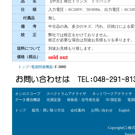
品 名
【中古】降圧トランス トラパック
仕 様
入力電圧：AC200V、50/60Hz、出力電圧：AC1
付属品
無し
備 考
中古品の為、多少のキズ、汚れ、日焼けによる変
校 正
弊社では校正をかけておりません。
校正が必要な場合は別途お見積もりを承ります。
送料について
別途お見積もり致します。
sold out
価格（税込）
トップ
>
電源関連機器
>
F-300D
オシロスコープ
スペクトラムアナライザ
ネットワークアナライザ
データ通信機器
光測定器
発振器・信号発生器
AV測定器
電源
トップ
販売・買い取り方法
会社案内
お問い合わせ
English
Copyright(C) 株
Templa