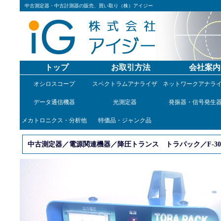
中古測定器・中古計測器の販売、買い取り（株）アイジー
トップ
お取引方法
会社案内
オシロスコープ
スペクトラムアナライザ
ネットワークアナラ
データ通信機器
光測定器
発振器・信号発生
メカトロニクス・分析他
特価品・ジャンク品
中古測定器／電源関連機器／降圧トランス トラパック／F-30