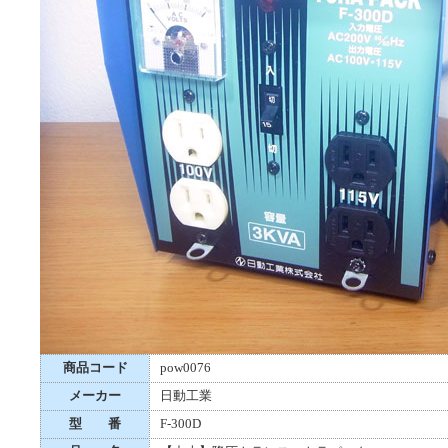
商品コード
pow0076
メーカー
日動工業
型 番
F-300D