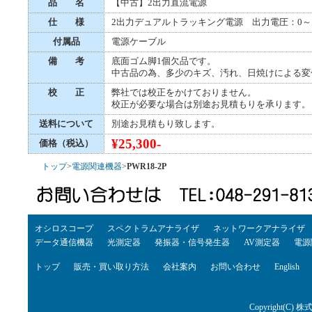
品 名
【中古】2出力直流電源
仕 様
2出力デュアルトラッキング電源 出力電圧：0～1
付属品
電源ケーブル
備 考
底面ゴム脚1個欠品です。
中古品の為、多少のキズ、汚れ、日焼けによる変
校 正
弊社では校正をかけておりません。
校正が必要な場合は別途お見積もりを承ります。
送料について
別途お見積もり致します。
¥25,300-
価格（税込）
トップ
>
電源関連機器
>
PWR18-2P
オシロスコープ
スペクトラムアナライザ
ネットワークアナライザ
データ通信機器
光測定器
発振器・信号発生器
AV測定器
電源
トップ
販売・買い取り方法
会社案内
お問い合わせ
English
Copyright(C) 株