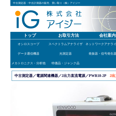
中古測定器・中古計測器の販売、買い取り（株）アイジー
トップ
お取引方法
会社案内
オシロスコープ
スペクトラムアナライザ
ネットワークアナラ
データ通信機器
光測定器
発振器・信号発生
メカトロニクス・分析他
特価品・ジャンク品
中古測定器／電源関連機器／2出力直流電源／PWR18-2P
2出力