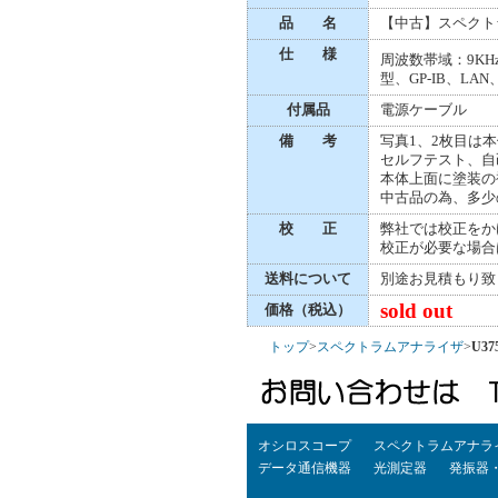
品 名
【中古】スペクト
仕 様
周波数帯域：9KHz
型、GP-IB、LA
付属品
電源ケーブル
備 考
写真1、2枚目は本
セルフテスト、自
本体上面に塗装の
中古品の為、多少
校 正
弊社では校正をか
校正が必要な場合
送料について
別途お見積もり致
sold out
価格（税込）
トップ
>
スペクトラムアナライザ
>
U375
オシロスコープ
スペクトラムアナラ
データ通信機器
光測定器
発振器