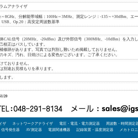
ラムアナライザ
～8GHz、分解能帯域幅：100Hz～3MHz、測定レンジ：-135～+30dBm、エ
N、USB、Op.20：高安定周波数基準
体CAL信号（20MHz、-20dBm）及び外部信号（300MHz、-10dBm）を
己校正はパスしています。
補修跡があります。写真では判別し難いため掲載しておりません。
のキズ、汚れ、日焼けによる変色がございます。ご了承ください。
けておりません。
は別途お見積もりを承ります。
します。
1/20
イザ
ネットワークアナライザ
電圧・電流・電力測定器
周波数・時間測定
・信号発生器
AV測定器
電源関連機器
記録装置・温度測定器
メカトロニ