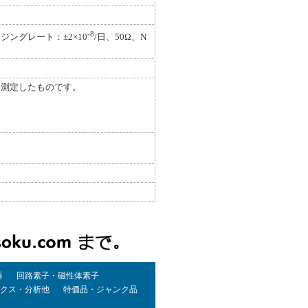
-8
ージングレート：±2×10
/日、50Ω、N
入力し測定したものです。
器
回路素子・磁性体素子
クス・分析他
特価品・ジャンク品