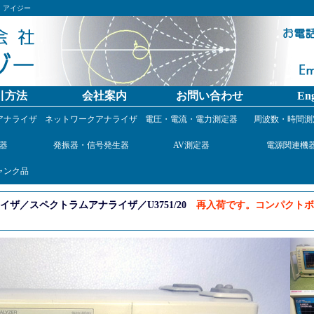
）アイジー
引方法
会社案内
お問い合わせ
Eng
アナライザ
ネットワークアナライザ
電圧・電流・電力測定器
周波数・時間測
器
発振器・信号発生器
AV測定器
電源関連機
ャンク品
ザ／スペクトラムアナライザ／U3751/20
再入荷です。コンパクトボデ