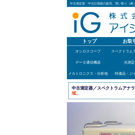
中古測定器・中古計測器の販売、買い取り（株
トップ
お取
オシロスコープ
スペクトラム
データ通信機器
光測定
メカトロニクス・分析他
特価品・ジ
中古測定器／スペクトラムアナライ
域。