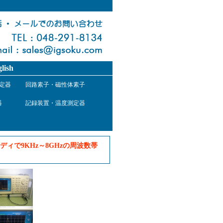
lish
定器
回路素子・磁性体素子
器
記録装置・温度測定器
ィで9KHz～8GHzの周波数帯