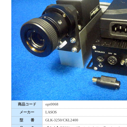
商品コード
opt0068
メーカー
LASOS
型 番
GLK-3250/CKL2400