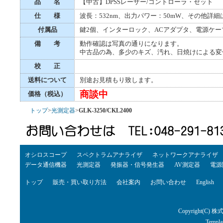
品 名
【中古】DPSSレーザー/コントローラ・セット
仕 様
波長：532nm、出力パワー：50mW、その他詳細
付属品
鍵2個、インターロック、ACアダプタ、電源ケー
備 考
動作確認は写真の通りになります。
中古品の為、多少のキズ、汚れ、日焼けによる変
校 正
送料について
別途お見積もり致します。
商談中
価格（税込）
トップ
>
光測定器
>
GLK-3250/CKL2400
オシロスコープ
スペクトラムアナライザ
ネットワークアナライザ
データ通信機器
光測定器
発振器・信号発生器
AV測定器
電源
トップ
販売・買い取り方法
会社案内
お問い合わせ
English
Copyright(C) 株
Templa