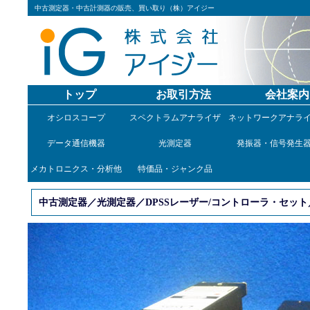
中古測定器・中古計測器の販売、買い取り（株）アイジー
トップ
お取引方法
会社案内
オシロスコープ
スペクトラムアナライザ
ネットワークアナラ
データ通信機器
光測定器
発振器・信号発生
メカトロニクス・分析他
特価品・ジャンク品
中古測定器／光測定器／DPSSレーザー/コントローラ・セット／GLK