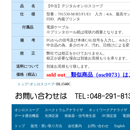
品 名
【中古】デジタルオシロスコープ
仕 様
型番：701530-M/B5/F1/E1 入力：4ch、最高
FDD、内蔵プリンタ
付属品
電源ケーブル
※プリンタロール紙は現状の残量となります。
備 考
FGからの信号及び本体CAL信号を入力し、4c
中古品の為、多少のキズ、汚れ、日焼けによる変
校 正
弊社では校正をかけておりません。
校正が必要な場合は別途お見積もりを承ります。
送料について
別途お見積もり致します。
sold out
類似商品（osc0073）
価格（税込）
トップ
>
オシロスコープ
>
DL1540C
オシロスコープ
スペクトラムアナライザ
ネットワークアナライザ
データ通信機器
光測定器
発振器・信号発生器
AV測定器
電源
トップ
販売・買い取り方法
会社案内
お問い合わせ
English