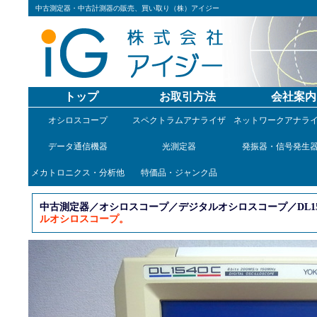
中古測定器・中古計測器の販売、買い取り（株）アイジー
トップ
お取引方法
会社案内
オシロスコープ
スペクトラムアナライザ
ネットワークアナラ
データ通信機器
光測定器
発振器・信号発生
メカトロニクス・分析他
特価品・ジャンク品
中古測定器／オシロスコープ／デジタルオシロスコープ／DL15
ルオシロスコープ。