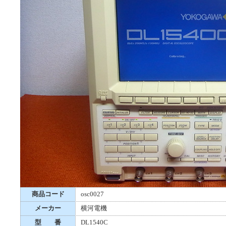
商品コード
osc0027
メーカー
横河電機
型 番
DL1540C